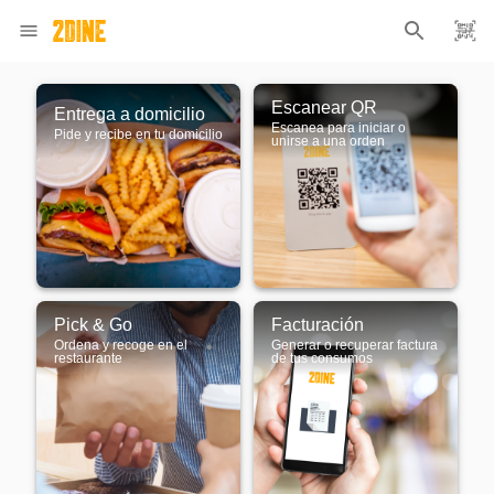
Escanear QR
Entrega a domicilio
Escanea para iniciar o
Pide y recibe en tu domicilio
unirse a una orden
Pick & Go
Facturación
Ordena y recoge en el
Generar o recuperar factura
restaurante
de tus consumos